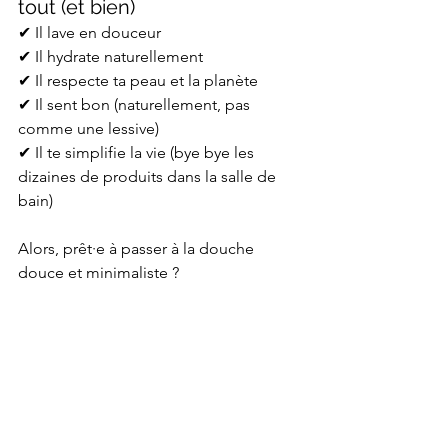
tout (et bien)
✔ Il lave en douceur
✔ Il hydrate naturellement
✔ Il respecte ta peau et la planète
✔ Il sent bon (naturellement, pas 
comme une lessive)
✔ Il te simplifie la vie (bye bye les 
dizaines de produits dans la salle de 
bain)
Alors, prêt·e à passer à la douche 
douce et minimaliste ?
Choisis ton chouchou parmi nos 
savons surgras saponifiés à froid, tous 
faits à la main avec amour et bonne 
humeur.
Et si tu veux aller encore plus loin, on 