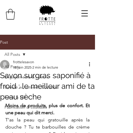
Post
All Posts
frottelesavon
All Posts
18 juin 2025
2 min de lecture
Savon surgras saponifié à
Engagements & valeurs
froid : le meilleur ami de ta
Beauté au naturel / Conseils
peau sèche
Tutos & DIY
Moins de produits, plus de confort. Et 
Fabrication & coulisses
une peau qui dit merci.
T’as la peau qui gratouille après la 
douche ? Tu te barbouilles de crème 