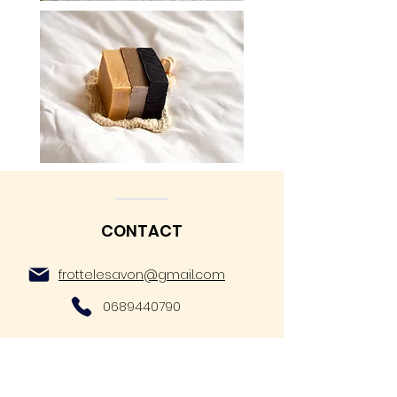
CONTACT
frottelesavon@gmail.com
0689440790
QUESTIONS ?