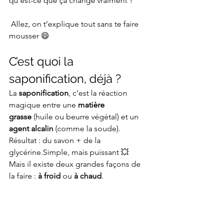
qu’est-ce que ça change vraiment ?
 Allez, on t’explique tout sans te faire 
mousser 😄
C’est quoi la 
saponification, déjà ?
La 
saponification
, c’est la réaction 
magique entre une 
matière 
grasse
 (huile ou beurre végétal) et un 
agent alcalin
 (comme la soude). 
Résultat : du savon + de la 
glycérine.Simple, mais puissant 💥
Mais il existe deux grandes façons de 
la faire : 
à froid
 ou 
à chaud
.