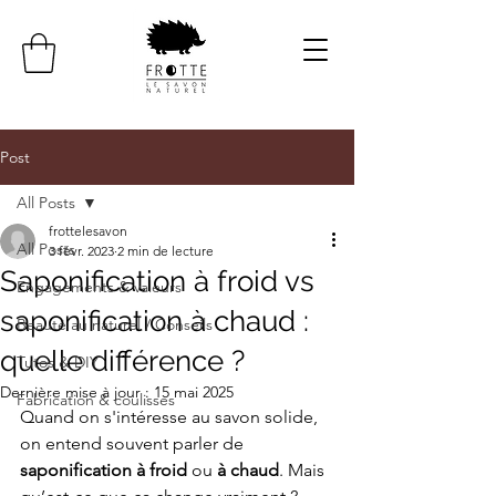
Post
All Posts
frottelesavon
All Posts
3 févr. 2023
2 min de lecture
Saponification à froid vs
Engagements & valeurs
saponification à chaud :
Beauté au naturel / Conseils
quelle différence ?
Tutos & DIY
Dernière mise à jour :
15 mai 2025
Fabrication & coulisses
Quand on s'intéresse au savon solide, 
on entend souvent parler de 
saponification à froid
 ou 
à chaud
. Mais 